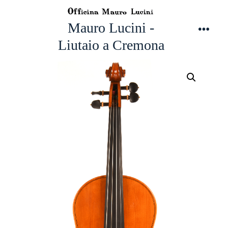
跳
至
Mauro Lucini -
主
選
Liutaio a Cremona
單
要
內
容