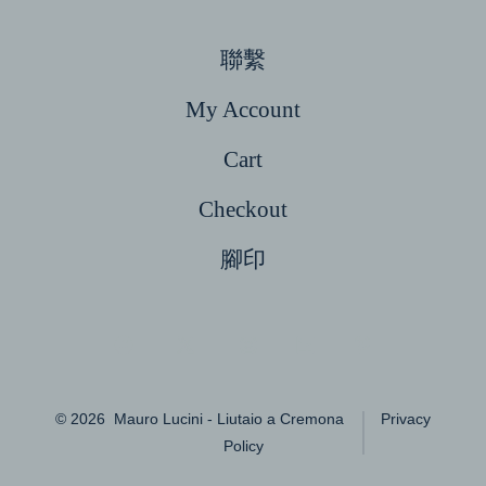
聯繫
My Account
Cart
Checkout
腳印
Open
Open
Open
Open
Open
Facebook
X
Instagram
LinkedIn
Pinterest
© 2026
Mauro Lucini - Liutaio a Cremona
Privacy
in
in
in
in
in
Policy
a
a
a
a
a