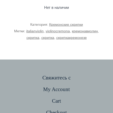
Нет в наличии
Категория:
Кремонские скрипки
Метки:
italianviolin
,
violinocremona
,
кремонавиолин
,
скрипка
,
скрипка
,
скрипкакремонезе
Свяжитесь с
My Account
Cart
Checkout