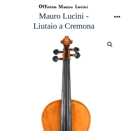
Перейти
к
Mauro Lucini -
содержимому
Мен
Liutaio a Cremona