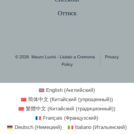
Оттиск
Открытым
Открытым
Открытым
Открытым
Открытым
Facebook
X
Instagram
LinkedIn
Pinterest
© 2026
Mauro Lucini - Liutaio a Cremona
Privacy
в
в
в
в
в
Policy
новой
новой
новой
новой
новой
вкладке
вкладке
вкладке
вкладке
вкладке
English
(
Английский
)
简体中文
(
Китайский (упрощенный)
)
繁體中文
(
Китайский (традиционный)
)
Français
(
Французский
)
Deutsch
(
Немецкий
)
Italiano
(
Итальянский
)