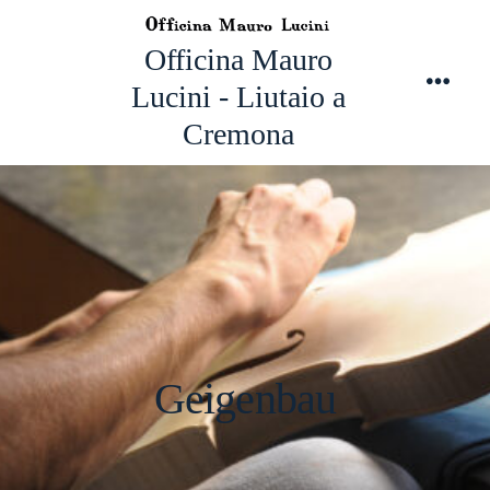
Zum
Inhalt
Officina Mauro
springen
Lucini - Liutaio a
Men
Cremona
Geigenbau