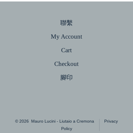
聯繫
My Account
Cart
Checkout
腳印
Open
Open
Open
Open
Open
Facebook
X
Instagram
LinkedIn
Pinterest
© 2026
Mauro Lucini - Liutaio a Cremona
Privacy
in
in
in
in
in
Policy
a
a
a
a
a