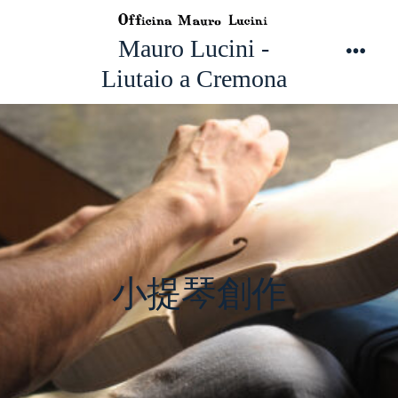
跳
至
Mauro Lucini -
主
選
Liutaio a Cremona
單
要
內
容
小提琴創作