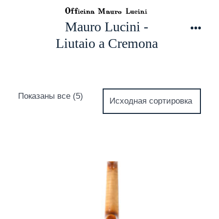
Перейти
к
Mauro Lucini -
содержимому
Мен
Liutaio a Cremona
Показаны все (5)